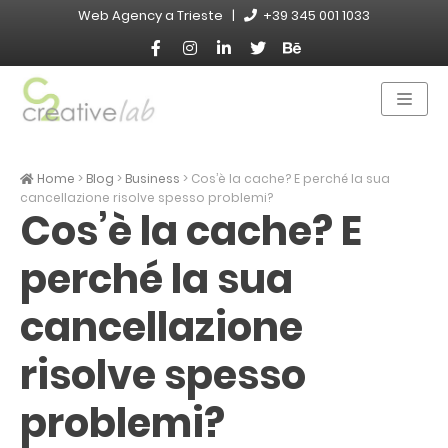
Skip
Web Agency a Trieste |
+39 345 001 1033
to
content
Menù
Naviga
Web Agency di Trieste
C2 Creative Lab
Home
>
Blog
>
Business
>
Cos’è la cache? E perché la sua
cancellazione risolve spesso problemi?
Cos’è la cache? E
perché la sua
cancellazione
risolve spesso
problemi?