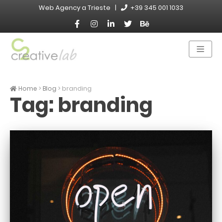
Skip
Web Agency a Trieste |
+39 345 001 1033
to
content
Menù
Naviga
Web Agency di Trieste
C2 Creative Lab
Home
>
Blog
>
branding
Tag:
branding