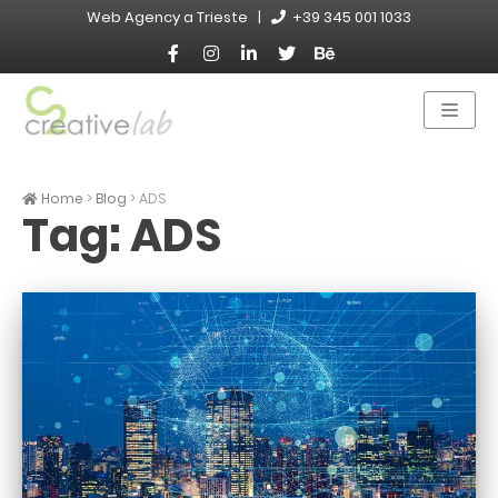
Skip
Web Agency a Trieste |
+39 345 001 1033
to
content
Menù
Naviga
Web Agency di Trieste
C2 Creative Lab
Home
>
Blog
>
ADS
Tag:
ADS