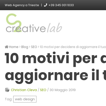
Skip
Web Agency a Trieste |
+39 345 001 1033
to
content
Web Agency di Trieste
C2 Creative Lab
Home
>
Blog
>
SEO
>
10 motivi per decidere di aggiornare il tu
10 motivi per 
aggiornare il 
Christian Cleva
/
SEO
/
30 Maggio 2019
Tag:
web design