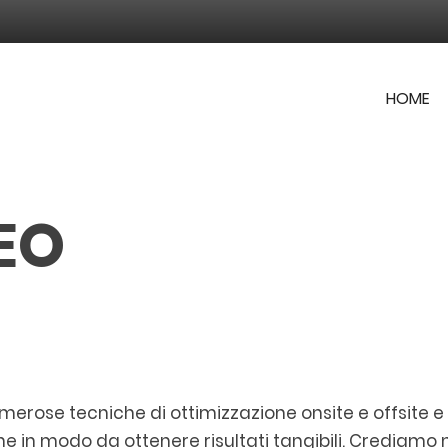
HOME
EO
merose tecniche di ottimizzazione onsite e offsite
e in modo da ottenere risultati tangibili. Crediamo n