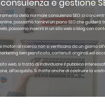
a consulenza e gestione 
uperamento della normale consulenza SEO: ci concent
online, possiamo fornirvi un piano SEO che guiderà t
eb, possiamo inserirli in un sito web o blog con cont
tori di ricerca non si verificano da un giorno all’alt
keting ben pianificato, contenuti originali ed accat
l sito web, si tratta di individuare il pubblico interess
one, all’acquisto. Si tratta anche di costruire la vostr