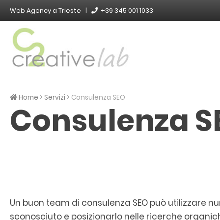
Skip
Web Agency a Trieste |
+39 345 001 1033
to
content
Web Agency di Trieste
C2 Creative Lab
Home
>
Servizi
>
Consulenza SEO
Consulenza S
Un buon team di consulenza SEO può utilizzare nu
sconosciuto e posizionarlo nelle ricerche organich